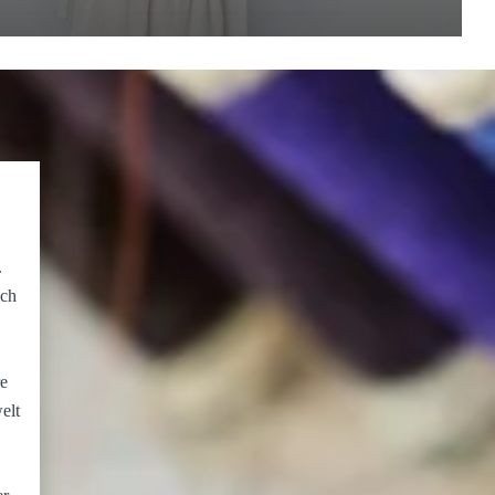
.
ich
re
elt