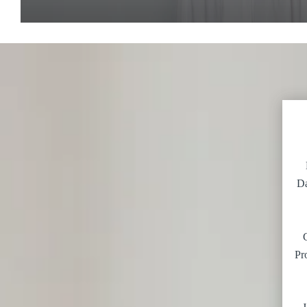
Da
G
Pr